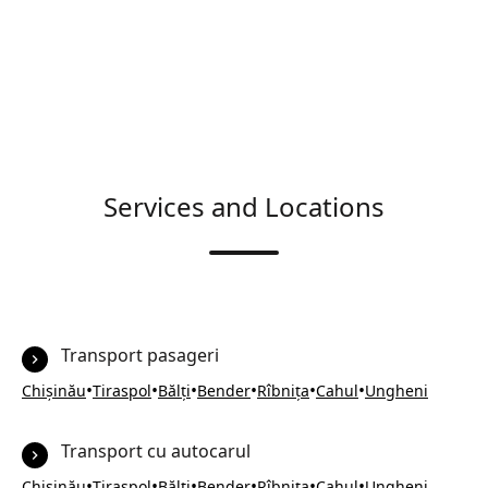
Services and Locations
Transport pasageri
•
•
•
•
•
•
Chișinău
Tiraspol
Bălți
Bender
Rîbnița
Cahul
Ungheni
Transport cu autocarul
•
•
•
•
•
•
Chișinău
Tiraspol
Bălți
Bender
Rîbnița
Cahul
Ungheni