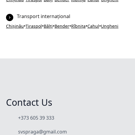
Transport internațional
•
•
•
•
•
•
Chișinău
Tiraspol
Bălți
Bender
Rîbnița
Cahul
Ungheni
Contact Us
+373 605 39 333
svspraga@gmail.com