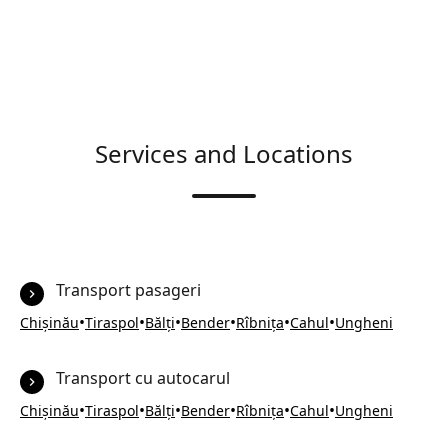
Services and Locations
Transport pasageri
•
•
•
•
•
•
Chișinău
Tiraspol
Bălți
Bender
Rîbnița
Cahul
Ungheni
Transport cu autocarul
•
•
•
•
•
•
Chișinău
Tiraspol
Bălți
Bender
Rîbnița
Cahul
Ungheni