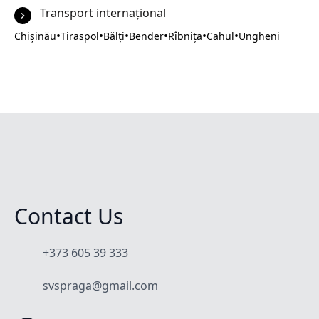
Transport internațional
•
•
•
•
•
•
Chișinău
Tiraspol
Bălți
Bender
Rîbnița
Cahul
Ungheni
Contact Us
+373 605 39 333
svspraga@gmail.com