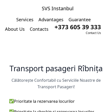
SVS Instanbul
Services
Advantages
Guarantee
+373 605 39 333
About Us
Contacts
Contact Us
Transport pasageri Rîbnița
Călătorește Confortabil cu Serviciile Noastre de
Transport Pasageri!
✅
Prioritate la rezervarea locurilor
✅
Prioritate la checkin și rezervarea locurilor